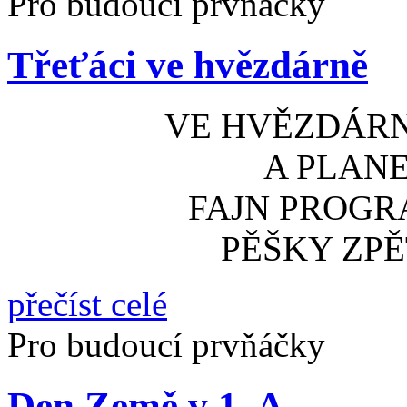
Pro budoucí prvňáčky
Třeťáci ve hvězdárně
VE HVĚZDÁRN
A PLANE
FAJN PROGRA
PĚŠKY ZPĚ
přečíst celé
Pro budoucí prvňáčky
Den Země v 1. A