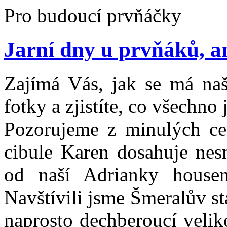
Pro budoucí prvňáčky
Jarní dny u prvňáků, an
Zajímá Vás, jak se má naš
fotky a zjistíte, co všechno
Pozorujeme z minulých cen
cibule Karen dosahuje nes
od naší Adrianky housen
Navštívili jsme Šmeralův s
naprosto dechberoucí veli