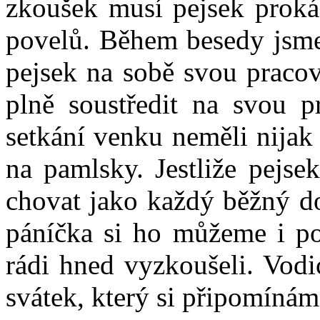
zkoušek musí pejsek proká
povelů. Během besedy jsme
pejsek na sobě svou pracov
plně soustředit na svou p
setkání venku neměli nijak 
na pamlsky. Jestliže pejse
chovat jako každý běžný d
páníčka si ho můžeme i po
rádi hned vyzkoušeli. Vodi
svátek, který si připomínám