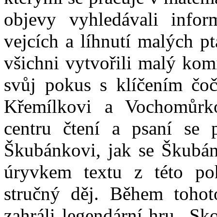
objevy vyhledávali infor
vejcích a líhnutí malých pt
všichni vytvořili malý komik
svůj pokus s klíčením čoč
Křemílkovi a Vochomůrko
centru čtení a psaní se
Škubánkovi, jak se Škubán
úryvkem textu z této pohá
stručný děj. Během tohoto
zahráli legendární hru „Sk