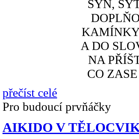
SYN, SY
DOPLŇOV
KAMÍNKY 
A DO SLO
NA PŘÍŠ
CO ZASE
přečíst celé
Pro budoucí prvňáčky
AIKIDO V TĚLOCVIKU