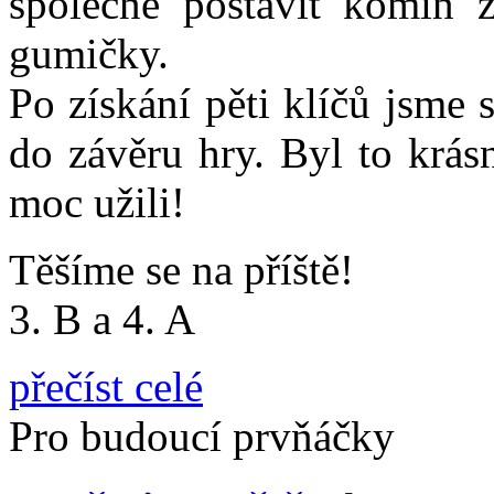
společně postavit komín 
gumičky.
Po získání pěti klíčů jsme s
do závěru hry. Byl to krás
moc užili!
Těšíme se na příště!
3. B a 4. A
přečíst celé
Pro budoucí prvňáčky