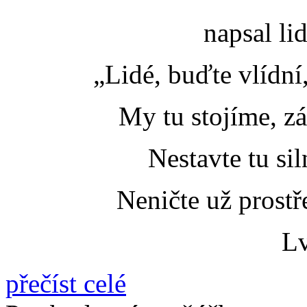
napsal li
„Lidé, buďte vlídní
My tu stojíme, z
Nestavte tu sil
Neničte už prostř
Lv
přečíst celé