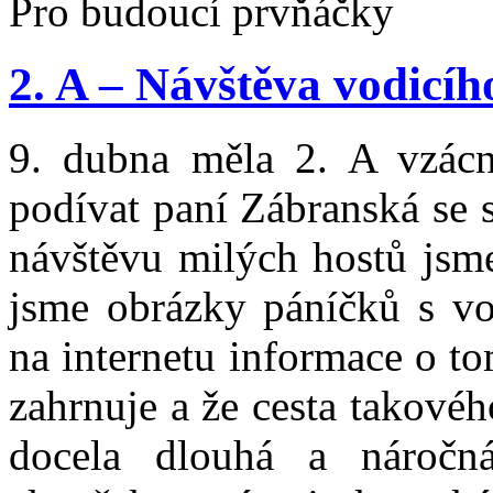
Pro budoucí prvňáčky
2. A – Návštěva vodicíh
9. dubna měla 2. A vzácn
podívat paní Zábranská se
návštěvu milých hostů jsme
jsme obrázky páníčků s vod
na internetu informace o t
zahrnuje a že cesta takové
docela dlouhá a náročn