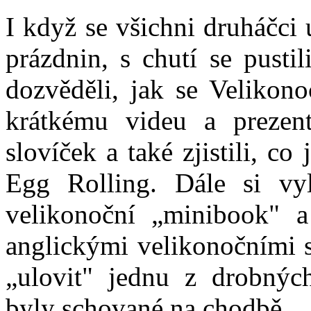
I když se všichni druháčci
prázdnin, s chutí se pusti
dozvěděli, jak se Velikono
krátkému videu a prezent
slovíček a také zjistili, c
Egg Rolling. Dále si vylu
velikonoční „minibook" a
anglickými velikonočními s
„ulovit" jednu z drobných
byly schované na chodbě.