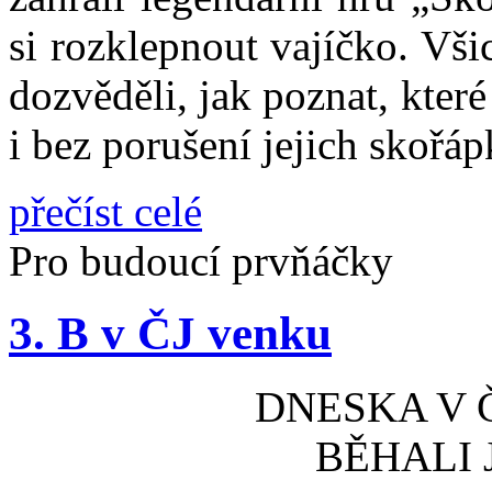
si rozklepnout vajíčko. Vš
dozvěděli, jak poznat, které
i bez porušení jejich skořápk
přečíst celé
Pro budoucí prvňáčky
3. B v ČJ venku
DNESKA V 
BĚHALI 