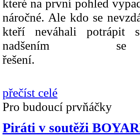
které na první pohled vypad
náročné. Ale kdo se nevz
kteří neváhali potrápit
nadšením s
řeš
přečíst celé
Pro budoucí prvňáčky
Piráti v soutěži BOYA