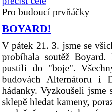
přečíst celé
Pro budoucí prvňáčky
BOYARD!
V pátek 21. 3. jsme se všic
probíhala soutěž Boyard.
pustili do "boje". Všech
budovách Alternátoru i
hádanky. Vyzkoušeli jsme s
sklepě hledat kameny, poraz