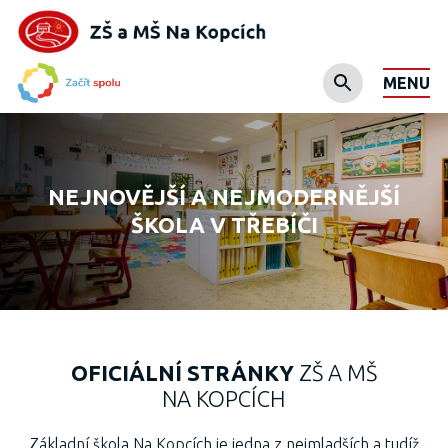
MENU
NEJNOVĚJŠÍ A NEJMODERNĚJŠÍ
ŠKOLA V TŘEBÍČI
OFICIÁLNÍ STRÁNKY
ZŠ A MŠ
NA KOPCÍCH
Základní škola Na Kopcích je jedna z nejmladších a tudíž