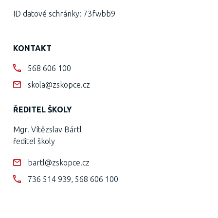
ID datové schránky: 73fwbb9
KONTAKT
568 606 100
skola@zskopce.cz
ŘEDITEL ŠKOLY
Mgr. Vítězslav Bártl
ředitel školy
bartl@zskopce.cz
736 514 939
,
568 606 100