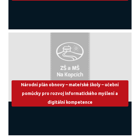
Národní plán obnovy – mateřské školy – učební
pomůcky pro rozvoj informatického myšlení a
digitální kompetence