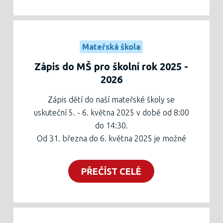
na sekretariátu školy v tento den 6 - 14:30,
popř. v následující dny). S sebou si děti
vezmou přezůvky.
Ve čtvrtek 5. června 2025 od 16:30
Mateřská škola
proběhne SCHŮZKA PRO RODIČE NOVĚ
Zápis do MŠ pro školní rok 2025 -
ZAPSANÝCH DĚTÍ, společné zahájení bude
2026
ve třídě Hvězdiček, poté schůzky v obou
třídách s jejich učitelkami.
Zápis dětí do naší mateřské školy se
Těšíme se na Vás!
uskuteční 5. - 6. května 2025 v době od 8:00
do 14:30.
Od 31. března do 6. května 2025 je možné
vyplnit přihlášku na webových
stránkách
zapis.trebic.cz
.
PŘEČÍST CELÉ
Přihlášku je poté potřeba vytisknout, nechat
potvrdit od lékaře a ve výše uvedeném
termínu přinést osobně na sekretariát školy
(vchodem základní školy) spolu s rodným