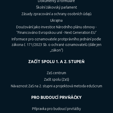
Dokumenty a formuláře
městě Třebíč
Školní žákovský parlament
Dětem s místem trvalého pobytu
Zásady zpracování a ochrany osobních údajů
v příslušném spádovém obvodu MŠ, které k
Ukrajina
31.08.2023 (včetně) dosáhnou
Doučování jako investice Národního plánu obnovy -
nejméně třetího roku věku, budou body
"Financováno Evropskou unií - Next Generation EU"
přiděleny tak, aby tyto spádové děti měly
Informace pro oznamovatele protiprávního jednání podle
při přijímání vždy absolutní přednost před
zákona č. 171/2023 Sb. o ochraně oznamovatelů (dále jen
všemi ostatními dětmi. Následně budou
„zákon“)
těmto spádovým dětem přidělovány body
ZAČÍT SPOLU 1. A 2. STUPEŇ
tak, aby spádové děti od 5 let věku (s
povinností předškolního vzdělávání) měly
ZaS centrum
vždy přednost před spádovými čtyřletými a
Začít spolu (ZaS)
tříletými. Uchazeči se stejným počtem bodů
Návaznost ZaS na 2. stupni a projektová metoda eduScrum
budou seřazeni dle věku sestupně. U dětí,
které se umístí na stejném pořadí (stejné
PRO BUDOUCÍ PRVŇÁČKY
datum narození) rozhoduje o pořadí dítěte
losování.
Přípravka pro budoucí prvňáčky