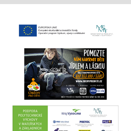
Předpokládaný počet přijímaných dětí pro
školní rok 2023/2024 je 12.
Mateřská škola přijímá děti zpravidla od 3
let.
Seznam přijatých dětí bude zveřejněn pod
vygenerovanými registračními čísly u vchodu
do ZŠ a na webových stránkách MŠ.
V případě jakýchkoli dotazů se na nás
neváhejte obrátit (Mgr. Vladimíra Otisková,
otiskova@zskopce.cz, tel. 568 606 102).
Kritéria pro stanovení pořadí přijetí dětí do
mateřských škol
1. Trvalý pobyt dítěte