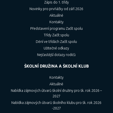
Místem trvalého pobytu se podle zákona č.
Zápis do 1. třídy
133/2000 Sb., o evidenci obyvatel a rodných
Novinky pro prvňáčky od září 2026
číslech a o změně některých zákonů (zákon
Aktuálně
o evidenci obyvatel), ve znění pozdějších
Kontakty
předpisů, rozumí „
adresa pobytu občana v
Představení programu Začít spolu
České republice, která je vedena v registru
Třídy Začít spolu
obyvatel ve formě referenční vazby (kódu
Dění ve třídách Začít spolu
adresního místa) na referenční údaj o
Užitečné odkazy
adrese v základním registru územní
Nejčastější dotazy rodičů
identifikace, adres a nemovitostí, kterou si
ŠKOLNÍ DRUŽINA A ŠKOLNÍ KLUB
občan zvolí zpravidla v místě, kde má rodinu,
rodiče, byt nebo zaměstnání. Občan může
Kontakty
mít jen jedno místo trvalého pobytu, a to v
Aktuálně
objektu, který je podle zvláštního právního
Nabídka zájmových útvarů školní družiny pro šk. rok 2026 –
předpisu označen číslem popisným
2027
nebo evidenčním, popřípadě orientačním
Nabídka zájmových útvarů školního klubu pro šk. rok 2026
číslem a který je určen pro bydlení,
-2027
ubytování nebo individuální rekreaci“.