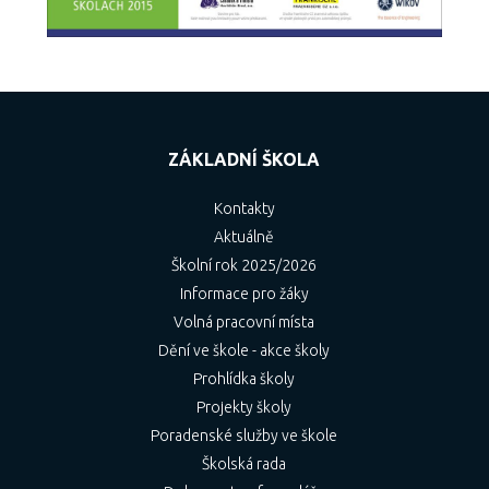
2. Věková skupina
ZÁKLADNÍ ŠKOLA
Kontakty
Aktuálně
3. Sourozenec
Školní rok 2025/2026
Informace pro žáky
Volná pracovní místa
4. Den věku dítěte v roce
Dění ve škole - akce školy
Prohlídka školy
Projekty školy
Poradenské služby ve škole
Školská rada
Vysvětlivky k pořadí přijímání dětí do MŠ ve