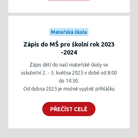
neváhejte obrátit (Mgr. Vladimíra Otisková,
otiskova@zskopce.cz, tel. 568 606 102).
Mateřská škola
Zápis do MŠ pro školní rok 2023
-2024
Zápis dětí do naší mateřské školy se
uskuteční 2. - 3. května 2023 v době od 8:00
do 14:30.
Od dubna 2023 je možné vyplnit přihlášku
na webových stránkách
zapis.trebic.cz
.
Přihlášku je poté potřeba vytisknout, nechat
PŘEČÍST CELÉ
potvrdit od lékaře a ve výše uvedeném
termínu přinést osobně na sekretariát školy
spolu s rodným listem dítěte a občanským
průkazem zákonného zástupce.