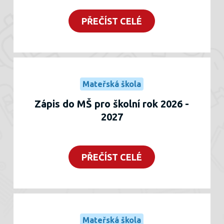
daných termínech přihlásit (viz tabulka).
Naše MŠ má nejmenší kapacitu, pro letní
PŘEČÍST CELÉ
provoz otvírá pouze jednu třídu, proto pro
děti z dalších MŠ zbývá méně míst. Z tohoto
důvodu je třeba se přijít přihlásit co nejdříve
v prvním termínu (
3. 6. 2026
).
Informace k prázdninovému provozu na
Mateřská škola
MŠ Na Kopcích
Zápis do MŠ pro školní rok 2026 -
Rodiče z MŠ Cyrilometodějská a MŠ
2027
Benešova mohou přihlásit své dítě do naší
MŠ v době provozu o letních prázdninách
2026:
PŘEČÍST CELÉ
1. týden – 20. – 24. 7. 2026
(9 míst pro děti
z jiných MŠ)
2. týden – 27. – 31. 7. 2026
(3 místa pro
děti z jiných MŠ)
3. týden - 3. - 7. 8. 2026
( 4 místa pro děti z
Mateřská škola
jiných MŠ)