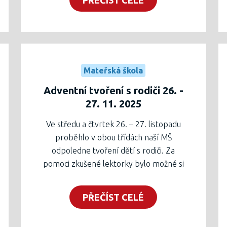
atmosférou, vůní cukroví a se zpěvem
koled.
Mateřská škola
Adventní tvoření s rodiči 26. -
27. 11. 2025
Ve středu a čtvrtek 26. – 27. listopadu
proběhlo v obou třídách naší MŠ
odpoledne tvoření dětí s rodiči. Za
pomoci zkušené lektorky bylo možné si
nejen vyrobit krásné adventní věnce, ale
také strávit společný čas dětí, rodičů,
PŘEČÍST CELÉ
sourozenců a pedagogů naší školky i
školy. Přejeme všem příjemný advent!