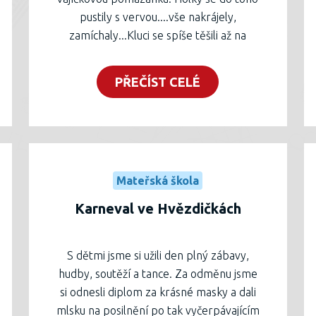
pustily s vervou....vše nakrájely,
zamíchaly...Kluci se spíše těšili až na
ochutnávku, ale někteří se snažili přidat
ruku k dílu....no a jak se nám povedla?
PŘEČÍST CELÉ
Podívejte sami...:)
Mateřská škola
Karneval ve Hvězdičkách
S dětmi jsme si užili den plný zábavy,
hudby, soutěží a tance. Za odměnu jsme
si odnesli diplom za krásné masky a dali
mlsku na posilnění po tak vyčerpávajícím