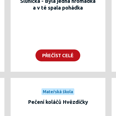
Sluníčka - Byla jedna hromádka
a v té spala pohádka
PŘEČÍST CELÉ
Mateřská škola
Pečení koláčů Hvězdičky