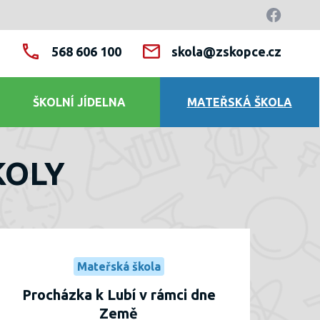
568 606 100
skola@zskopce.cz
ŠKOLNÍ JÍDELNA
MATEŘSKÁ ŠKOLA
KOLY
Mateřská škola
Procházka k Lubí v rámci dne
Země