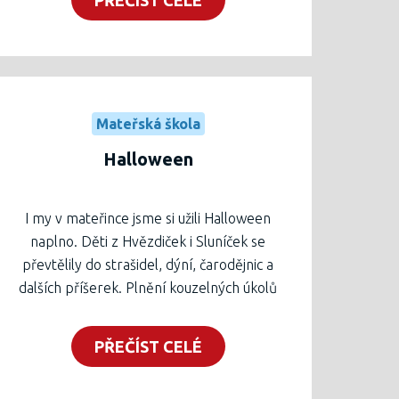
Mateřská škola
Halloween
I my v mateřince jsme si užili Halloween
naplno. Děti z Hvězdiček i Sluníček se
převtělily do strašidel, dýní, čarodějnic a
dalších příšerek. Plnění kouzelných úkolů
bylo hned pro všechny hračka. Máváme
všem ze společné fotky.
PŘEČÍST CELÉ