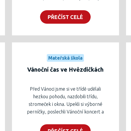
dopoledni.
PŘEČÍST CELÉ
Mateřská škola
Vánoční čas ve Hvězdičkách
Před Vánoci jsme si ve třídě udělali
hezkou pohodu, nazdobili třídu,
stromeček i okna. Upekli si výborné
perníčky, poslechli Vánoční koncert a
dočkali jsme se i nadílky od Ježíška. Celé
období probíhalo hezky v klidu s vánoční
PŘEČÍST CELÉ