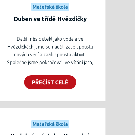
Mateřská škola
máme. A kdybychom si přece jen
nevěděli rady, tak máme pravidla
Duben ve třídě Hvězdičky
vystavená ve třídě pěkně na očích.
Další měsíc utekl jako voda a ve
Hvězdičkách jsme se naučili zase spoustu
nových věcí a zažili spoustu aktivit.
Společně jsme pokračovali ve vítání jara,
oslavili Velikonoce, navštívil nás asistenční
pejsek, oslavili Den Země a také jsme se
PŘEČÍST CELÉ
byli podívat před zápisem do prvních
tříd. Zvládli jsme toho hodně a ještě nás
toho mnoho čeká než budou prázdiny.
Mateřská škola