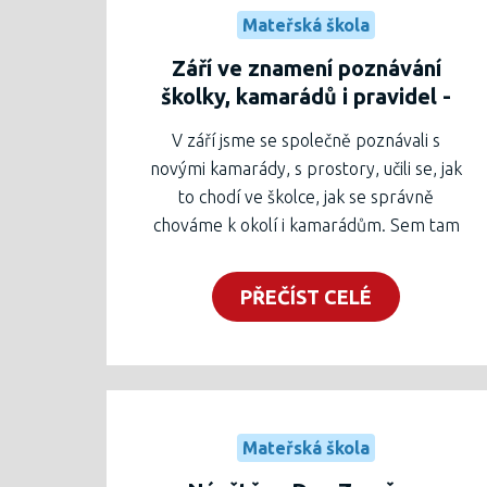
Mateřská škola
Září ve znamení poznávání
školky, kamarádů i pravidel -
Hvězdičky
V září jsme se společně poznávali s
novými kamarády, s prostory, učili se, jak
to chodí ve školce, jak se správně
chováme k okolí i kamarádům. Sem tam
ukápla nějaká slzička po maminkách, ale
vše děti krásně zvládly a už se společně
PŘEČÍST CELÉ
těsíme na nové zážitky, které nás ve
školce čekají.
Mateřská škola