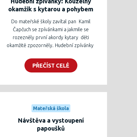
Hudební zpívánky: Kouzelný
okamžik s kytarou a pohybem
Do mateřské školy zavítal pan Kamil
Čapčuch se zpívánkami a jakmile se
rozezněly první akordy kytary děti
okamžitě zpozorněly. Hudební zpívánky
byly plné radosti, pohybu a spontánního
zpěvu. Bez složité aparatury, jen s
PŘEČÍST CELÉ
kytarou v ruce vytvořil kouzelnou
atmosféru, která vtáhla malé posluchače
do světa melodií a rytmů.
Děti nejen poslouchaly, ale také se
aktivně zapojovaly. Každá písnička byla
Mateřská škola
doprovázena jednoduchými pohybovými
aktivitami, které podporovaly rytmické
Návštěva a vystoupení
cítění a radost z pohybu.
papoušků