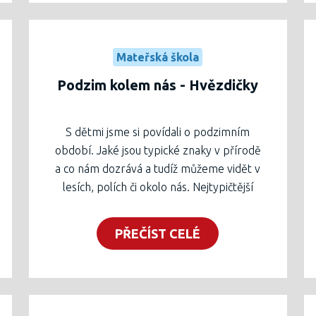
Mateřská škola
Podzim kolem nás - Hvězdičky
S dětmi jsme si povídali o podzimním
období. Jaké jsou typické znaky v přírodě
a co nám dozrává a tudíž můžeme vidět v
lesích, polích či okolo nás. Nejtypičtější
jsou samozřejmě ovoce a zelenina,
houby, ale také kaštany a ořechy, které
PŘEČÍST CELÉ
jsme využili i v centrech aktivit. Skládali
jsme je, utvářeli tvary a logické řady, ale
také jsme s nimi malovali a cvičili.