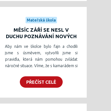
Mateřská škola
MĚSÍC ZÁŘÍ SE NESL V
DUCHU POZNÁVÁNÍ NOVÝCH
KAMARÁDŮ, TVOŘENÍ
Aby nám ve školce bylo fajn a chodili
PRAVIDEL A NÁVYKŮ.
jsme s úsměvem, vytvořili jsme si
pravidla, která nám pomohou zvládat
náročné situace. Víme, že s kamarádem si
pohrajeme, umíme uklízet hračky,
chováme se k sobě slušně, používáme
PŘEČÍST CELÉ
slovíčka prosím, děkuji, promiň, mytí
rukou je ,,hračka", šetříme vodou, běhání
a řádění si schováváme na zahradu,
šetříme svoje ouška, nejsme přece
paviáni, v jídelně ochutnáme, co na talířku