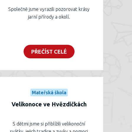
Společně jsme vyrazili pozorovat krásy
jarní přírody a okolí.
PŘEČÍST CELÉ
Mateřská škola
Velikonoce ve Hvězdičkách
S dětmi jsme si přiblížili velikonoční
svátky, jejich tradice a zvyky a pomoci