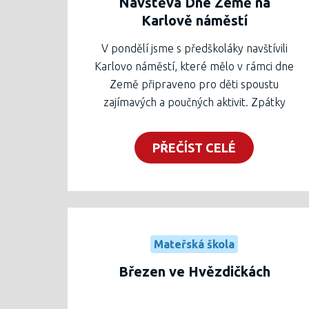
Návštěva Dne Země na
Karlově náměstí
V pondělí jsme s předškoláky navštívili
Karlovo náměstí, které mělo v rámci dne
Země připraveno pro děti spoustu
zajímavých a poučných aktivit. Zpátky
jsme vyrazili pěšky a protože jsme vše
krásně zvládli, dostaly děti za odměnu
PŘEČÍST CELÉ
zmrzlinu.????
Mateřská škola
Březen ve Hvězdičkách