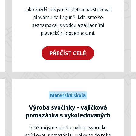
Jako každý rok jsme s dětmi navštěvovali
plovárnu na Laguně, kde jsme se
seznamovali s vodou a základními
plaveckými dovednostmi.
PŘEČÍST CELÉ
Mateřská škola
Výroba svačinky - vajíčková
pomazánka s vykoledovaných
vajíček - Hvězdičky
S dětmi jsme si připravili na svačinku
vajíčkovou pomazánku. Holky se do toho