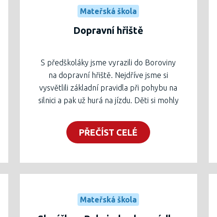
Mateřská škola
Dopravní hřiště
S předškoláky jsme vyrazili do Boroviny
na dopravní hřiště. Nejdříve jsme si
vysvětlili základní pravidla při pohybu na
silnici a pak už hurá na jízdu. Děti si mohly
půjčit různa kola,koloběžky a také šlapací
motokáru. Moc se nám akce líbila
PŘEČÍST CELÉ
Mateřská škola