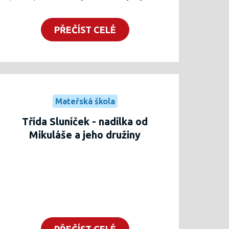
Seznámily se se způsobem života lidí za
polárním kruhem. Pozorovaly polární
PŘEČÍST CELÉ
záři, lovily ryby, stavěly iglú, hrály si na
tučňáky
a lední medvědy
. U dětí měl
velký úspěch nově pořízený tuff tray tác,
na kterém se odehrávaly hry s ledem a
vyprošťování zamrzlých zvířat. Společně
Mateřská škola
zvládnutá "Grónská písnička" byla
pomyslnou třešničkou na dortu.
Třída Sluníček - nadílka od
Mikuláše a jeho družiny
PŘEČÍST CELÉ