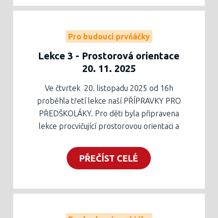
mohou ve stejný čas zúčastnit besedy, kde
se dozví informace o zápisu do první třídy
obecně i na naší škole.
Pro budoucí prvňáčky
Užijte si Vánoce!
Lekce 3 - Prostorová orientace
20. 11. 2025
Ve čtvrtek 20. listopadu 2025 od 16h
proběhla třetí lekce naší PŘÍPRAVKY PRO
PŘEDŠKOLÁKY. Pro děti byla připravena
lekce procvičující prostorovou orientaci a
šikmé čáry se spojováním bodů jako další
grafomotorický prvek. Děti pracovaly
PŘEČÍST CELÉ
aktivním způsobem za motivace žáby a
dalších živočichů, naučily se říkanku spojenou
s pohybem, umisťovaly obrázky zvířátek do
čtvercové sítě, využily říkanku k uvolnění
ruky a nakonec procvičily šikmé čáry.