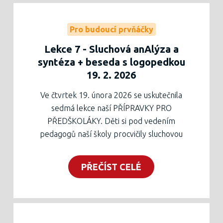
Pracovní list ke stažení níže.
Pro budoucí prvňáčky
Lekce 7 - Sluchová anAlýza a
syntéza + beseda s logopedkou
19. 2. 2026
Ve čtvrtek 19. února 2026 se uskutečnila
sedmá lekce naší PŘÍPRAVKY PRO
PŘEDŠKOLÁKY. Děti si pod vedením
pedagogů naší školy procvičily sluchovou
analýzu a syntézu (velmi potřebnou pro
budoucí psaní a čtení), z grafomotoriky
PŘEČÍST CELÉ
lomenou čáru. Rodiče se mohli zúčastnit
besedy se speciálním pedagogem Mgr.
Janou Chloupkovou, ta jim srozumitelně
vysvětlila podstatu řečového vývoje a hlavně