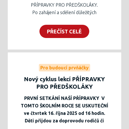
více
zde
.
PŘÍPRAVKY PRO PŘEDŠKOLÁKY.
Těšíme se na Vás!
Po zahájení a sdělení důležitých
organizačních pokynů se děti ve třídě s paní
učitelkou věnovaly procvičování zrakové
PŘEČÍST CELÉ
paměti a rovným čarám jako prvnímu
grafomotorickému prvku. Všechny činnosti
byly motivovány veverkou a podzimním
ročním obdobím.
Pracovní list je ke stažení níže, také je
Pro budoucí prvňáčky
možné si ho vyzvednout v zelené krabici v
Nový cyklus lekcí PŘÍPRAVKY
zádveří školy.
PRO PŘEDŠKOLÁKY
Těšíme se na druhou lekci!
PRVNÍ SETKÁNÍ NAŠÍ PŘÍPRAVKY V
TOMTO ŠKOLNÍM ROCE SE USKUTEČNÍ
ve čtvrtek 16. října 2025 od 16 hodin.
Děti přijdou za doprovodu rodičů či
prarodičů, kteří jsou lekcím přítomni.