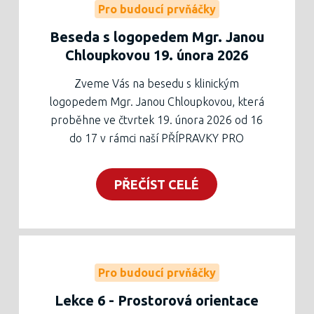
možnosti, jak v tomto ohledu rozvíjet děti v
Pro budoucí prvňáčky
předškolním věku.
Beseda s logopedem Mgr. Janou
Pracovní list z lekce lze stánout níže.
Chloupkovou 19. února 2026
Zveme Vás na besedu s klinickým
logopedem Mgr. Janou Chloupkovou, která
proběhne ve čtvrtek 19. února 2026 od 16
do 17 v rámci naší PŘÍPRAVKY PRO
PŘEDŠKOLÁKY.
PŘEČÍST CELÉ
Pro budoucí prvňáčky
Lekce 6 - Prostorová orientace