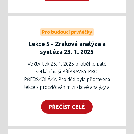
Chloupkovou, ta jim velmi srozumitelně
vysvětlila podstatu řeči a hlavně možnosti,
jak v tomto ohledu rozvíjet děti v
předškolním věku.
Pro budoucí prvňáčky
Pracovní list ke stažení níže nebo vytištěný v
Lekce 5 - Zraková analýza a
zelené krabici v zádveří školy.
syntéza 23. 1. 2025
Těšíme se na další setkání 20. února, kde je
na přání rodičů nově naplánována diskuse
Ve čtvrtek 23. 1. 2025 proběhlo páté
ohledně programu Začít spolu a jeho
setkání naší PŘÍPRAVKY PRO
podobě na naší škole.
PŘEDŠKOLÁKY. Pro děti byla připravena
lekce s procvičováním zrakové analýzy a
syntézy spolu se dvěma dalšími
grafomotorickými prvky - elipsou a spirálou.
PŘEČÍST CELÉ
Zhruba polovinu lekce strávili děti se svými
rodiči tvořením v keramické dílně.
Pracovní list ke stažení níže nebo v zelené
krabici v zádveří školy.