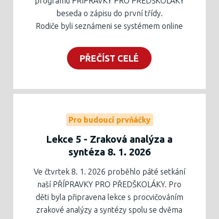
programu PŘÍPRAVKY PRO PŘEDŠKOLÁKY
beseda o zápisu do první třídy.
Rodiče byli seznámeni se systémem online
přihlašování, které probíhá ve všech
základních školách zřizovaných městem
PŘEČÍST CELÉ
Třebíč od 5. do 30. ledna 2026.
Dále jim byl představen systém a
organizace vlastního zápisu na naší škole,
který proběhne v pátek a sobotu 6. a 7.
února 2026. Všechny důležité informace
Pro budoucí prvňáčky
jsou k dispozici na
webu školy
.
Lekce 5 - Zraková analýza a
Na konci besedy byly zodpovězeny dotazy
syntéza 8. 1. 2026
rodičů, ti byli také vybídnuti k využití
možnosti zjišťování informací a odpovědí na
Ve čtvrtek 8. 1. 2026 proběhlo páté setkání
jejich otázky prostřednictvím emailu
naší PŘÍPRAVKY PRO PŘEDŠKOLÁKY. Pro
otiskova@zskopce.cz.
děti byla připravena lekce s procvičováním
Některé dotazy i s odpověďmi najdete v
zrakové analýzy a syntézy spolu se dvěma
nově založené sekci na našem
webu
.