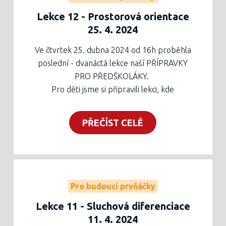
Lekce 12 - Prostorová orientace
25. 4. 2024
Ve čtvrtek 25. dubna 2024 od 16h proběhla
poslední - dvanáctá lekce naší PŘÍPRAVKY
PRO PŘEDŠKOLÁKY.
Pro děti jsme si připravili lekci, kde
procvičovaly prostorovou orientaci a dolní
kličku jako další grafomotorický prvek. Děti
PŘEČÍST CELÉ
za asistence rodičů pracovaly na několika
stanovištích, kde lepily, stříhaly, řadily a
vybarvovaly různé obrázky.
Na konci lekce dostal každý účastník
upomínkový list a sladkou odměnu, většina
Pro budoucí prvňáčky
dětí si odnesla povedený keramický výrobek
Lekce 11 - Sluchová diferenciace
zhotovený na předešlých lekcích.
11. 4. 2024
Děkujeme za účast v našem cyklu