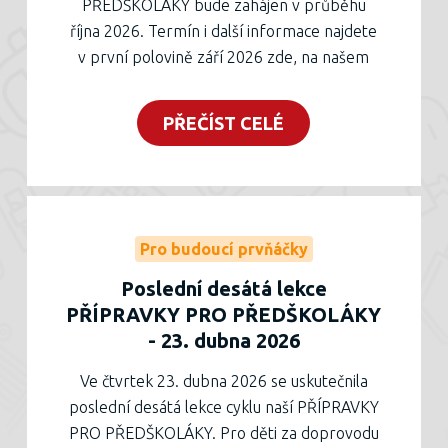
PŘEDŠKOLÁKY bude zahájen v průběhu
října 2026. Termín i další informace najdete
v první polovině září 2026 zde, na našem
facebooku i instagramu. Zahájení cyklu bude
zveřejněno také v TŘEBÍČSKÉM
PŘEČÍST CELÉ
ZPRAVODAJI.
Pro budoucí prvňáčky
Poslední desátá lekce
PŘÍPRAVKY PRO PŘEDŠKOLÁKY
- 23. dubna 2026
Ve čtvrtek 23. dubna 2026 se uskutečnila
poslední desátá lekce cyklu naší PŘÍPRAVKY
PRO PŘEDŠKOLÁKY. Pro děti za doprovodu