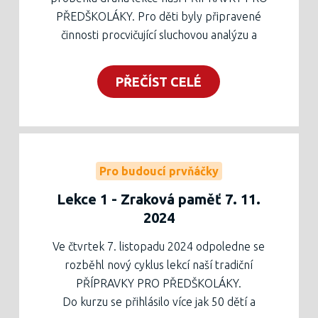
PŘEDŠKOLÁKY. Pro děti byly připravené
činnosti procvičující sluchovou analýzu a
syntézu, všechny motivované kočkou a
dalšími zvířaty s jejich zvuky. V závěru
PŘEČÍST CELÉ
setkání byly procvičeny i další
grafomotorické prvky - horní a dolní oblouk
spolu s kruhem. Rodiče či prarodiče, kteří
děti přivedli, mohli lekci přihlížet a dozvědět
se, jak zábavně procvičovat tyto dílčí funkce
Pro budoucí prvňáčky
v domácím prostředí.
Lekce 1 - Zraková paměť 7. 11.
Pracovní list je ke stažení níže nebo
2024
vytištěný v zelené krabici v zádveří školy.
Ve čtvrtek 7. listopadu 2024 odpoledne se
rozběhl nový cyklus lekcí naší tradiční
PŘÍPRAVKY PRO PŘEDŠKOLÁKY.
Do kurzu se přihlásilo více jak 50 dětí a