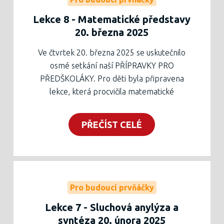
dubna 2025, těšíme se na Vás!
Lekce 8 - Matematické představy
20. března 2025
Ve čtvrtek 20. března 2025 se uskutečnilo
osmé setkání naší PŘÍPRAVKY PRO
PŘEDŠKOLÁKY. Pro děti byla připravena
lekce, která procvičila matematické
představy a horní a dolní oblouk jako další
grafomotorický prvek. Rodiče se mohli
PŘEČÍST CELÉ
zúčastnit besedy o zápisu do první třídy.
Pracovní list pro děti ke stažení níže nebo v
tištěné podobě v zelené krabici v zádveří
školy.
Další setkání nás čeká 3. dubna 2025!
Pro budoucí prvňáčky
Lekce 7 - Sluchová anylýza a
syntéza 20. února 2025