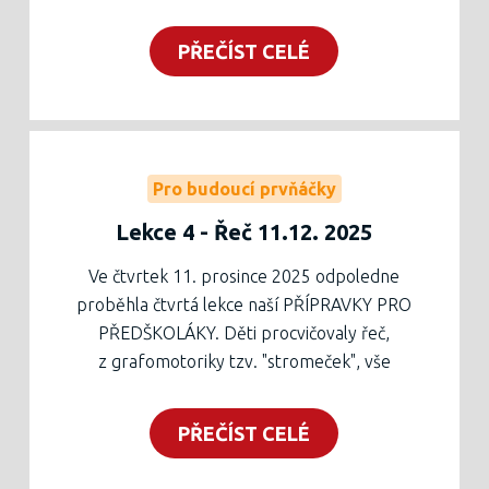
dalšími grafomotorickými prvky - elipsou a
spirálou. Všechny činnosti byly motivované
PŘEČÍST CELÉ
zimním obdobím a sněhulákem.
Pro rodiče byla připravena beseda týkající
se zápisu do první třídy, více
zde
.
Pracovní list ke stažení níže nebo vytištěný v
zelené krabici v zádveří školy.
Pro budoucí prvňáčky
Lekce 4 - Řeč 11.12. 2025
Ve čtvrtek 11. prosince 2025 odpoledne
proběhla čtvrtá lekce naší PŘÍPRAVKY PRO
PŘEDŠKOLÁKY. Děti procvičovaly řeč,
z grafomotoriky tzv. "stromeček", vše
motivované blížícími se vánočními svátky.
Pracovní list lze stáhnout níže.
PŘEČÍST CELÉ
Příští lekce nás čeká hned první týden po
vánočních prázdninách (8. ledna), rodiče se