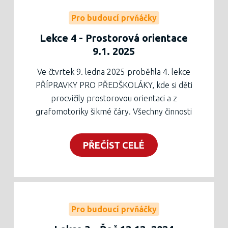
Těšíme se na další lekci 23. ledna, pro
Pro budoucí prvňáčky
rodiče je připravena beseda s logopedem
Lekce 4 - Prostorová orientace
Mgr. Janou Chloupkovou.
9.1. 2025
Ve čtvrtek 9. ledna 2025 proběhla 4. lekce
PŘÍPRAVKY PRO PŘEDŠKOLÁKY, kde si děti
procvičily prostorovou orientaci a z
grafomotoriky šikmé čáry. Všechny činnosti
byly motivovány tématem "ZVÍŘÁTKA V
ZIMĚ", což zajistilo poměrně velkou
PŘEČÍST CELÉ
přitažlivost pro děti.
Pro rodiče dětí a všechny další zájemci z řad
veřejnosti ve stejnou proběhla beseda o
programu
Začít spolu
, dle kterého u nás již
šestým rokem vyučujeme. Rodiče se zájmem
Pro budoucí prvňáčky
vyslechli stručnou charakteristiku programu