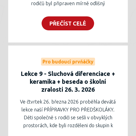
rodičů byl připraven mírně odlišný
program, chtěli jsme jím celé rodiny blíže
seznámit s prostory naší školy. Děti za
PŘEČÍST CELÉ
asistence rodičů měly obejít deset stanovišť
na různých místech budovy, kde plnily úkoly
motivované postavami z večerníčků. Závěr
lekce i celého cyklu patřil slavnostnímu
zakončení v jídelně školy, kde děti obdržely
Pro budoucí prvňáčky
upomínkový list, drobnou odměnu a hotový
Lekce 9 - Sluchová diferenciace +
výrobek z keramické dílny, na kterém
keramika + beseda o školní
v uplynulých lekcích pracovaly. Děti, které
zralosti 26. 3. 2026
se nemohly zúčastnit, mají vše připravené
na sekretariátu školy denně 6 – 14:30.
Ve čtvrtek 26. března 2026 proběhla devátá
Užijte si poslední měsíce v mateřské škole a
lekce naší PŘÍPRAVKY PRO PŘEDŠKOLÁKY.
letní prázdniny a pak na viděnou u nás
Děti společně s rodiči se sešli v obvyklých
v první třídě!
prostorách, kde byli rozděleni do skupin k
vyučujícím našeho prvního stupně. Pro