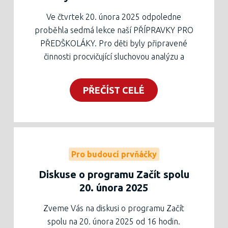
Ve čtvrtek 20. února 2025 odpoledne
proběhla sedmá lekce naší PŘÍPRAVKY PRO
PŘEDŠKOLÁKY. Pro děti byly připravené
činnosti procvičující sluchovou analýzu a
syntézu, všechny motivované karnevalem a
vším, co k němu patří. V závěru setkání jsme
PŘEČÍST CELÉ
procvičili i další grafomotorický prvek -
lomenou čáru. Rodiče či prarodiče, kteří děti
přivedli, mohli lekci přihlížet, nebo se
zúčastnit diskuse o programu Začít spolu a
jeho podobě na naší škole.
Pro budoucí prvňáčky
Příště se sejdeme za měsíc (20. března
Diskuse o programu Začít spolu
2025), kde bude kromě programu pro děti
20. února 2025
připravena schůzka, na které se rodiče
dozví podorbnosti o zápisu do první třídy.
Zveme Vás na diskusi o programu Začít
Pracovní list ze sedmé lekce ke stažení níže
spolu na 20. února 2025 od 16 hodin.