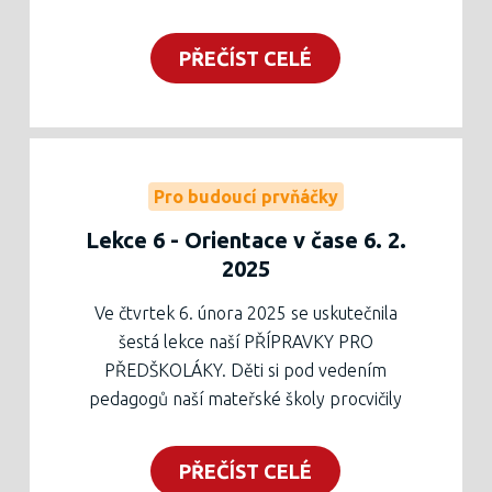
nebo vytištěný v zelené krabici v zádveří
školy.
PŘEČÍST CELÉ
Pro budoucí prvňáčky
Lekce 6 - Orientace v čase 6. 2.
2025
Ve čtvrtek 6. února 2025 se uskutečnila
šestá lekce naší PŘÍPRAVKY PRO
PŘEDŠKOLÁKY. Děti si pod vedením
pedagogů naší mateřské školy procvičily
časovou orientaci, z grafomotoriky vlnovku.
Rodiče se mohli zúčastnit besedy se
PŘEČÍST CELÉ
speciálním pedagogem Mgr. Janou