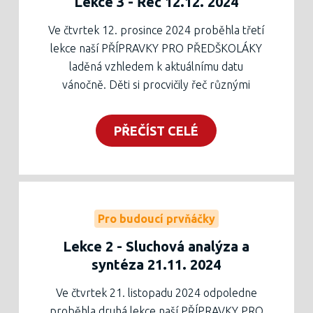
Lekce 3 - Řeč 12.12. 2024
s praktickými ukázkami z naší školy. Na konci
programu zadávali různé dotazy týkající se
Ve čtvrtek 12. prosince 2024 proběhla třetí
nejen programu, ale i všeho dění u nás ve
lekce naší PŘÍPRAVKY PRO PŘEDŠKOLÁKY
škole.
laděná vzhledem k aktuálnímu datu
Těšíme se na další setkání 23. ledna, kde
vánočně. Děti si procvičily řeč různými
děti čekají kromě výuky i činnosti k
způsoby, přihlížející rodiče snad dostatečně
keramické dílně.
pochopili důležitost této dílčí funkce. Při
PŘEČÍST CELÉ
Pracovní list a prezentace z besedy k
kreslení stromečku byl procvičen další
dispozci níže, tištěná podoba listu v zelené
grafomotorický prvek – tzv. houpačka.
krabici v zádveří školy.
Pro zájemce z řad rodičů byla připravena
beseda s Mgr. Hanou Otevřelovou, speciální
pedagožkou. Snažila se co nejvíce prakticky
Pro budoucí prvňáčky
rodičům osvětlit pojem školní zralosti a vše,
Lekce 2 - Sluchová analýza a
co s ním souvisí.
syntéza 21.11. 2024
Pracovní list je k dispozici ke stažení níže a v
tištěné podobě v zelené krabici v zádveří
Ve čtvrtek 21. listopadu 2024 odpoledne
školy.
proběhla druhá lekce naší PŘÍPRAVKY PRO