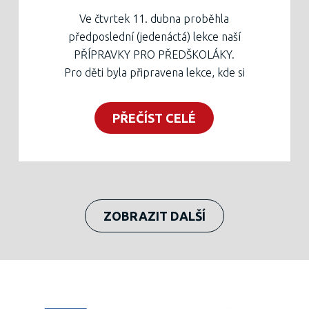
přípravy na školu, přejeme všem krásné
Ve čtvrtek 11. dubna proběhla
jaro a budoucím školákům úspěšný start
předposlední (jedenáctá) lekce naší
první třídy!
PŘÍPRAVKY PRO PŘEDŠKOLÁKY.
Pro děti byla připravena lekce, kde si
procvičily sluchovou diferenciaci a horní
kličku jako další grafomotorický prvek,
PŘEČÍST CELÉ
všechny činnosti byly motivované pohádkou
"Jak pejsek s kočičkou dělali dort". Zkusili
jsme pracovat v krátkých centrech aktivit,
kde jsme rádi využili pomoc přihlížejících
rodičů. V keramické dílně byl dokončen již
ZOBRAZIT DALŠÍ
dříve rozpracovaný výrobek, který si
budoucí školáci odnesou z příští (poslední)
lekce.
Pracovní list ke stažení níže, popř. vytištěný
v zelené krabici v zádveří školy.