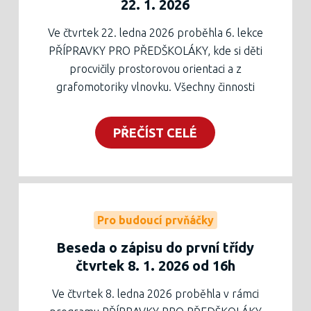
22. 1. 2026
Ve čtvrtek 22. ledna 2026 proběhla 6. lekce
PŘÍPRAVKY PRO PŘEDŠKOLÁKY, kde si děti
procvičily prostorovou orientaci a z
grafomotoriky vlnovku. Všechny činnosti
spojovalo procvičování ročních období,
měsíců a dnů v týdnu.
PŘEČÍST CELÉ
Příští lekce, která proběhne 9. února, bude
doplněna besedou klinického logopeda Mgr.
Janou Chloupkovou, která rodičům vysvětlí
podstatu vývoje řeči u dětí a nastíní
možnosti, jak prospět jejich zdárnému
Pro budoucí prvňáčky
řečovému vývoji.
Beseda o zápisu do první třídy
Pracovní lis k dispozici níže, tištěná podoba
čtvrtek 8. 1. 2026 od 16h
listu v zelené krabici v zádveří školy.
Ve čtvrtek 8. ledna 2026 proběhla v rámci