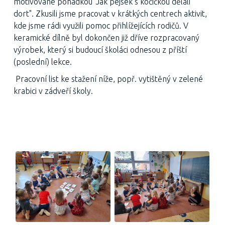
motivované pohádkou "Jak pejsek s kočičkou dělali
dort". Zkusili jsme pracovat v krátkých centrech aktivit,
kde jsme rádi využili pomoc přihlížejících rodičů. V
keramické dílně byl dokončen již dříve rozpracovaný
výrobek, který si budoucí školáci odnesou z příští
(poslední) lekce.
Pracovní list ke stažení níže, popř. vytištěný v zelené
krabici v zádveří školy.