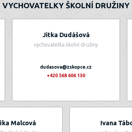
VYCHOVATELKY ŠKOLNÍ DRUŽINY
Jitka Dudášová
vychovatelka školní družiny
dudasova@zskopce.cz
+420 568 606 130
ika Malcová
Ivana Táb