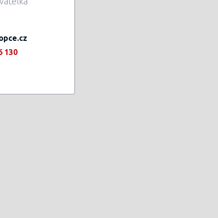
vatelka
opce.cz
6 130