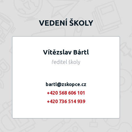
VEDENÍ ŠKOLY
Vítězslav Bártl
ředitel školy
bartl@zskopce.cz
+420 568 606 101
+420 736 514 939