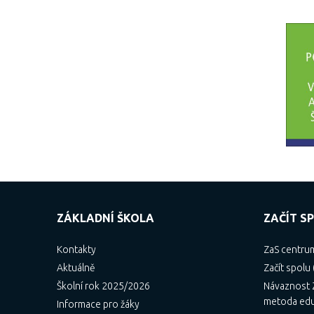
ZÁKLADNÍ ŠKOLA
ZAČÍT SP
Kontakty
ZaS centru
Aktuálně
Začít spolu 
Školní rok 2025/2026
Návaznost Z
metoda ed
Informace pro žáky