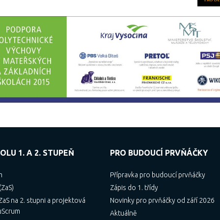
OLU 1. A 2. STUPEŇ
PRO BUDOUCÍ PRVŇÁČKY
m
Přípravka pro budoucí prvňáčky
(ZaS)
Zápis do 1. třídy
aS na 2. stupni a projektová
Novinky pro prvňáčky od září 2026
uScrum
Aktuálně