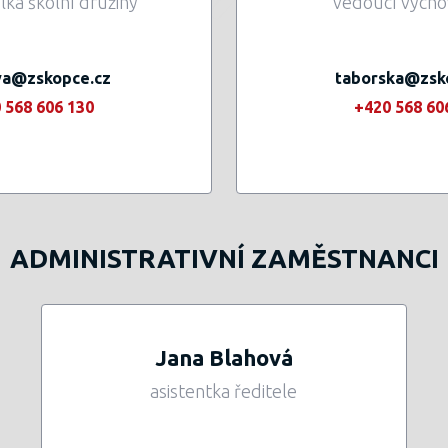
lka školní družiny
vedoucí vycho
va@zskopce.cz
taborska@zsk
 568 606 130
+420 568 60
ADMINISTRATIVNÍ ZAMĚSTNANCI
Jana Blahová
asistentka ředitele