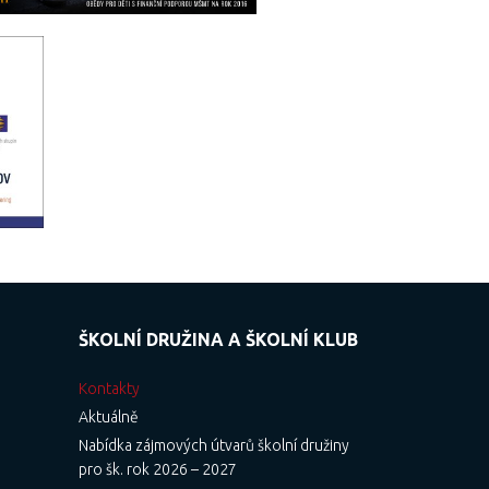
ŠKOLNÍ DRUŽINA A ŠKOLNÍ KLUB
Kontakty
Aktuálně
Nabídka zájmových útvarů školní družiny
pro šk. rok 2026 – 2027