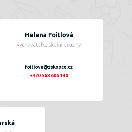
Helena Foitlová
vychovatelka školní družiny
foitlova@zskopce.cz
+420 568 606 130
orská