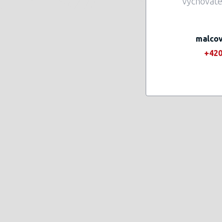
vychovate
malco
+420