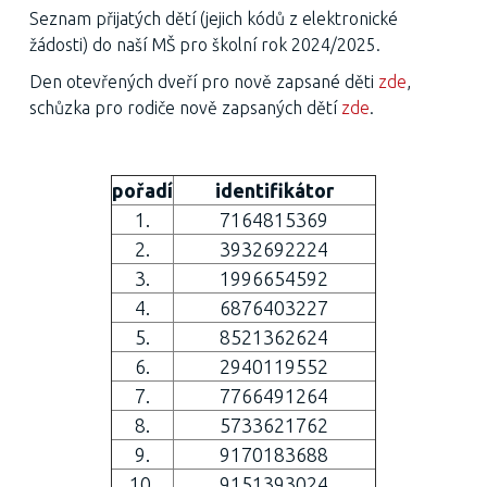
Seznam přijatých dětí (jejich kódů z elektronické
žádosti) do naší MŠ pro školní rok 2024/2025.
Den otevřených dveří pro nově zapsané děti
zde
,
schůzka pro rodiče nově zapsaných dětí
zde
.
pořadí
identifikátor
1.
7164815369
2.
3932692224
3.
1996654592
4.
6876403227
5.
8521362624
6.
2940119552
7.
7766491264
8.
5733621762
9.
9170183688
10.
9151393024