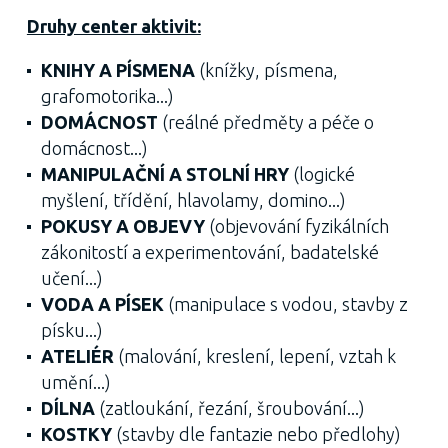
Druhy center aktivit:
KNIHY A PÍSMENA
(knížky, písmena,
grafomotorika...)
DOMÁCNOST
(reálné předměty a péče o
domácnost...)
MANIPULAČNÍ A STOLNÍ HRY
(logické
myšlení, třídění, hlavolamy, domino...)
POKUSY A OBJEVY
(objevování fyzikálních
zákonitostí a experimentování, badatelské
učení...)
VODA A PÍSEK
(manipulace s vodou, stavby z
písku...)
ATELIÉR
(malování, kreslení, lepení, vztah k
umění...)
DÍLNA
(zatloukání, řezání, šroubování...)
KOSTKY
(stavby dle fantazie nebo předlohy)