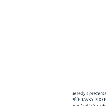
Besedy s prezenta
PŘÍPRAVKY PRO PŘ
předškoláků a záje