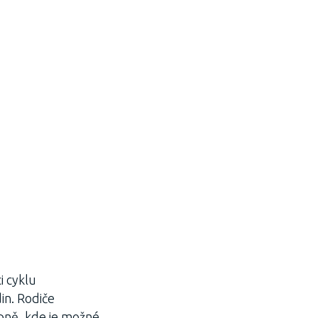
i cyklu
n. Rodiče
upně, kde je možné