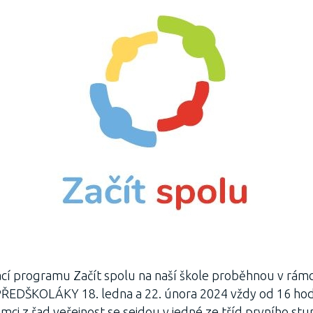
cí programu Začít spolu na naší škole proběhnou v rámc
EDŠKOLÁKY 18. ledna a 22. února 2024 vždy od 16 hodi
mci z řad veřejnost se sejdou v jedné ze tříd prvního st