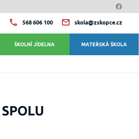
568 606 100
skola@zskopce.cz
ŠKOLNÍ JÍDELNA
MATEŘSKÁ ŠKOLA
 SPOLU