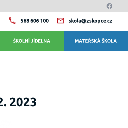
568 606 100
skola@zskopce.cz
ŠKOLNÍ JÍDELNA
MATEŘSKÁ ŠKOLA
. 2023