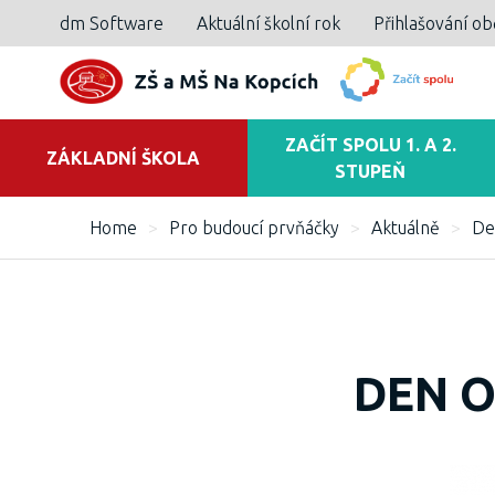
dm Software
Aktuální školní rok
Přihlašování o
ZAČÍT SPOLU 1. A 2.
ZÁKLADNÍ ŠKOLA
STUPEŇ
Home
>
Pro budoucí prvňáčky
>
Aktuálně
>
De
DEN O