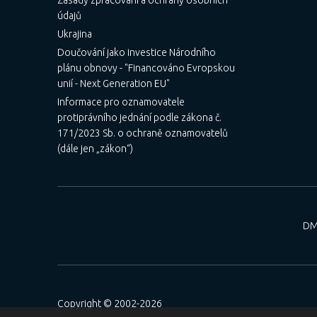
Zásady zpracování a ochrany osobních
údajů
Ukrajina
Doučování jako investice Národního
plánu obnovy - "Financováno Evropskou
unií - Next Generation EU"
Informace pro oznamovatele
protiprávního jednání podle zákona č.
171/2023 Sb. o ochraně oznamovatelů
(dále jen „zákon“)
DM
Copyright © 2002-2026