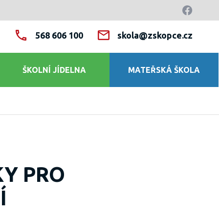
568 606 100
skola@zskopce.cz
ŠKOLNÍ JÍDELNA
MATEŘSKÁ ŠKOLA
KY PRO
Í