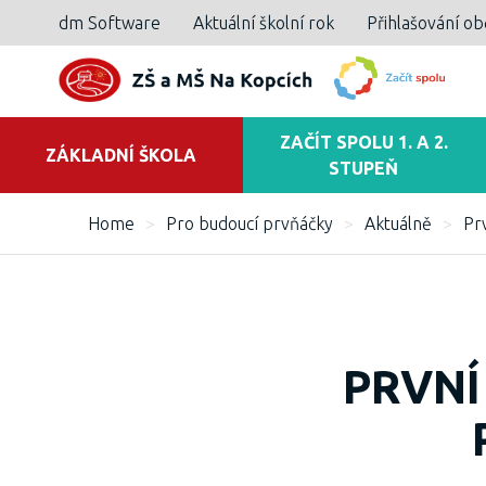
dm Software
Aktuální školní rok
Přihlašování o
ZAČÍT SPOLU 1. A 2.
ZÁKLADNÍ ŠKOLA
STUPEŇ
Home
>
Pro budoucí prvňáčky
>
Aktuálně
>
Pr
PRVNÍ