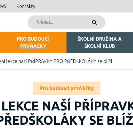
bědů
Kontakty
PRO BUDOUCÍ
ŠKOLNÍ DRUŽINA A
PRVŇÁČKY
ŠKOLNÍ KLUB
vní lekce naší PŘÍPRAVKY PRO PŘEDŠKOLÁKY se blíží
Pro budoucí prvňáčky
 LEKCE NAŠÍ PŘÍPRAV
PŘEDŠKOLÁKY SE BLÍŽ