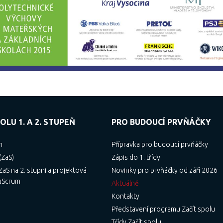
OLU 1. A 2. STUPEŇ
PRO BUDOUCÍ PRVŇÁČKY
m
Přípravka pro budoucí prvňáčky
(ZaS)
Zápis do 1. třídy
aS na 2. stupni a projektová
Novinky pro prvňáčky od září 2026
uScrum
Aktuálně
Kontakty
Představení programu Začít spolu
Třídy Začít spolu