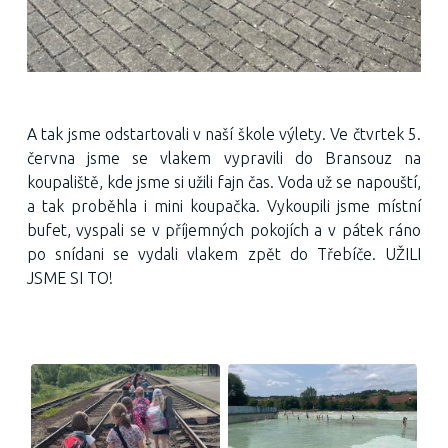
A tak jsme odstartovali v naší škole výlety. Ve čtvrtek 5.
června jsme se vlakem vypravili do Bransouz na
koupaliště, kde jsme si užili fajn čas. Voda už se napouští,
a tak proběhla i mini koupačka. Vykoupili jsme místní
bufet, vyspali se v příjemných pokojích a v pátek ráno
po snídani se vydali vlakem zpět do Třebíče. UŽILI
JSME SI TO!