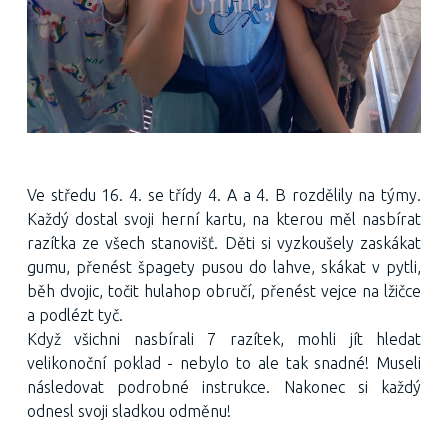
Ve středu 16. 4. se třídy 4. A a 4. B rozdělily na týmy.
Každý dostal svoji herní kartu, na kterou měl nasbírat
razítka ze všech stanovišť. Děti si vyzkoušely zaskákat
gumu, přenést špagety pusou do lahve, skákat v pytli,
běh dvojic, točit hulahop obručí, přenést vejce na lžičce
a podlézt tyč.
Když všichni nasbírali 7 razítek, mohli jít hledat
velikonoční poklad - nebylo to ale tak snadné! Museli
následovat podrobné instrukce. Nakonec si každý
odnesl svoji sladkou odměnu!