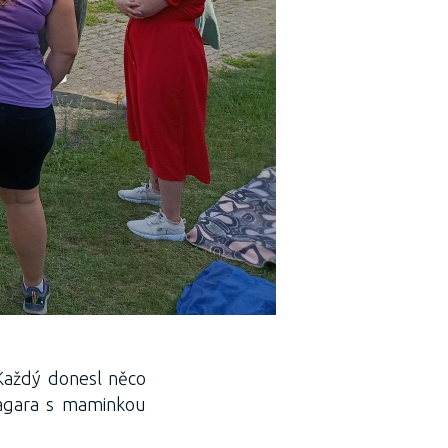
. Každý donesl něco
Hagara s maminkou