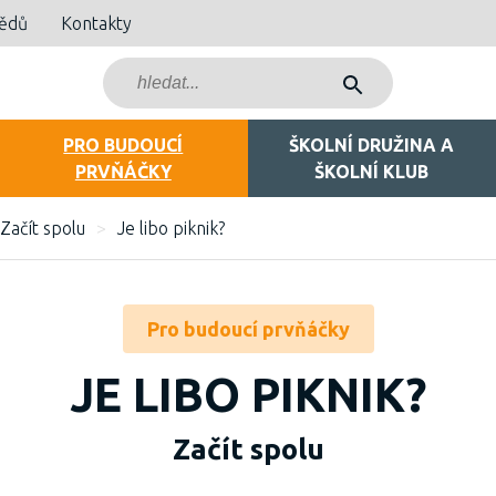
bědů
Kontakty
PRO BUDOUCÍ
ŠKOLNÍ DRUŽINA A
PRVŇÁČKY
ŠKOLNÍ KLUB
Začít spolu
>
Je libo piknik?
Pro budoucí prvňáčky
JE LIBO PIKNIK?
Začít spolu