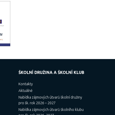
ŠKOLNÍ DRUŽINA A ŠKOLNÍ KLUB
Kontakty
Aktuálně
Nabídka zájmových útvarů školní družiny
pro šk. rok 2026 – 2027
Nabídka zájmových útvarů školního klubu