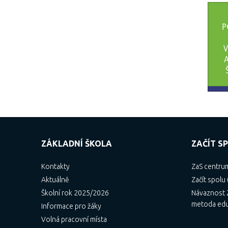
ZÁKLADNÍ ŠKOLA
ZAČÍT SP
Kontakty
ZaS centru
Aktuálně
Začít spolu 
Školní rok 2025/2026
Návaznost Z
metoda ed
Informace pro žáky
Volná pracovní místa