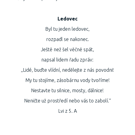
Ledovec
Byl tu jeden ledovec,
rozpadl se nakonec.
Ještě než šel věčně spát,
napsal lidem řadu zpráv:
„Lidé, buďte vlídní, nedělejte z nás povodni!
My tu stojíme, zásobárnu vody tvoříme!
Nestavte tu silnice, mosty, dálnice!
Neničte už prostředí nebo vás to zabolí.“
Lvi z 5. A