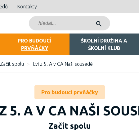
bědů
Kontakty
PRO BUDOUCÍ
ŠKOLNÍ DRUŽINA A
PRVŇÁČKY
ŠKOLNÍ KLUB
Začít spolu
>
Lvi z 5. A v CA Naši sousedé
Pro budoucí prvňáčky
 Z 5. A V CA NAŠI SOU
Začít spolu