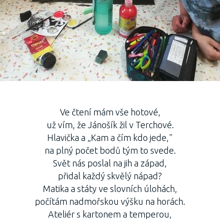
Ve čtení mám vše hotové,
už vím, že Jánošík žil v Terchové.
Hlavička a „Kam a čím kdo jede,"
na plný počet bodů tým to svede.
Svět nás poslal na jih a západ,
přidal každý skvělý nápad?
Matika a státy ve slovních úlohách,
počítám nadmořskou výšku na horách.
Ateliér s kartonem a temperou,