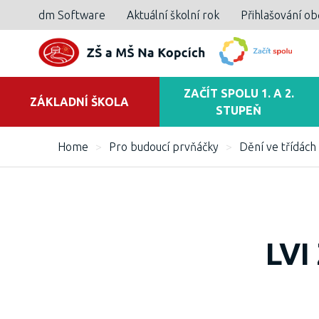
dm Software
Aktuální školní rok
Přihlašování o
ZAČÍT SPOLU 1. A 2.
ZÁKLADNÍ ŠKOLA
STUPEŇ
Home
>
Pro budoucí prvňáčky
>
Dění ve třídách 
LVI