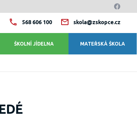
568 606 100
skola@zskopce.cz
ŠKOLNÍ JÍDELNA
MATEŘSKÁ ŠKOLA
SEDÉ