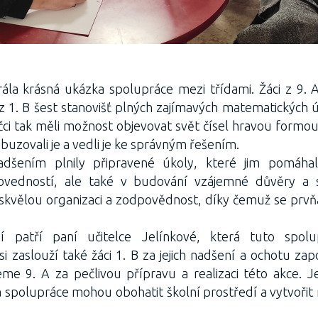
ála krásná ukázka spolupráce mezi třídami. Žáci z 9. A 
 1. B šest stanovišť plných zajímavých matematických ú
čci tak měli možnost objevovat svět čísel hravou formou
buzovali je a vedli je ke správným řešením.
dšením plnily připravené úkoly, které jim pomáhal
vedností, ale také v budování vzájemné důvěry a s
i skvělou organizaci a zodpovědnost, díky čemuž se prvňá
í patří paní učitelce Jelínkové, která tuto spolu
si zaslouží také žáci 1. B za jejich nadšení a ochotu zapoj
e 9. A za pečlivou přípravu a realizaci této akce. Je
 spolupráce mohou obohatit školní prostředí a vytvoři