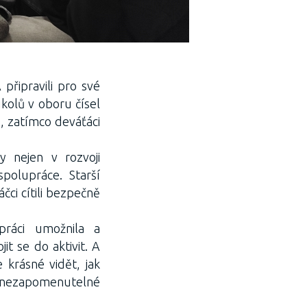
připravili pro své
kolů v oboru čísel
, zatímco deváťáci
y nejen v rozvoji
polupráce. Starší
čci cítili bezpečně
práci umožnila a
it se do aktivit. A
 krásné vidět, jak
t nezapomenutelné