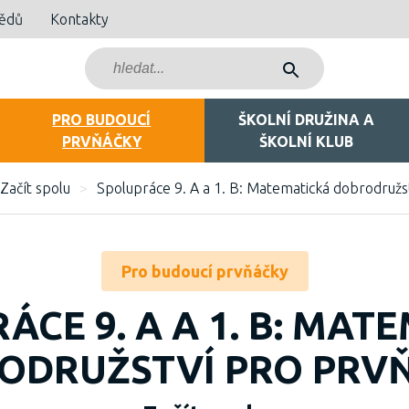
bědů
Kontakty
PRO BUDOUCÍ
ŠKOLNÍ DRUŽINA A
PRVŇÁČKY
ŠKOLNÍ KLUB
Začít spolu
>
Spolupráce 9. A a 1. B: Matematická dobrodružs
Pro budoucí prvňáčky
ÁCE 9. A A 1. B: MAT
ODRUŽSTVÍ PRO PRV