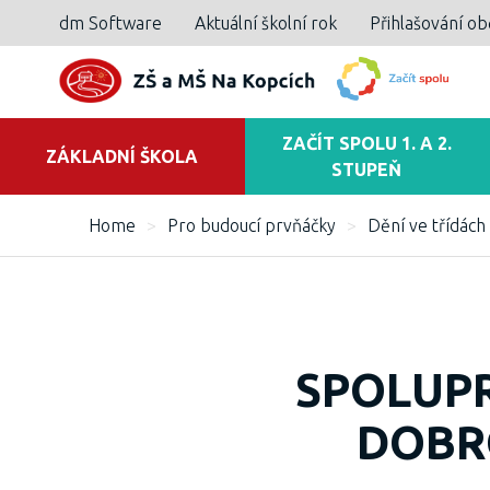
dm Software
Aktuální školní rok
Přihlašování o
ZAČÍT SPOLU 1. A 2.
ZÁKLADNÍ ŠKOLA
STUPEŇ
Home
>
Pro budoucí prvňáčky
>
Dění ve třídách 
SPOLUPR
DOBR