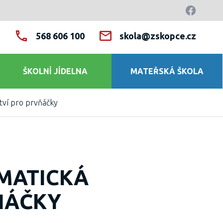
568 606 100
skola@zskopce.cz
ŠKOLNÍ JÍDELNA
MATEŘSKÁ ŠKOLA
tví pro prvňáčky
EMATICKÁ
ŇÁČKY