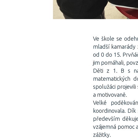
Ve škole se odehr
mladší kamarády z
od 0 do 15. Prvňá
jim pomáhali, povz
Děti z 1. B s na
matematických do
spolužáci projevil
a motivovaně.
Velké poděkován
koordinovala. Dík 
především děkujem
vzájemná pomoc a
zážitky.