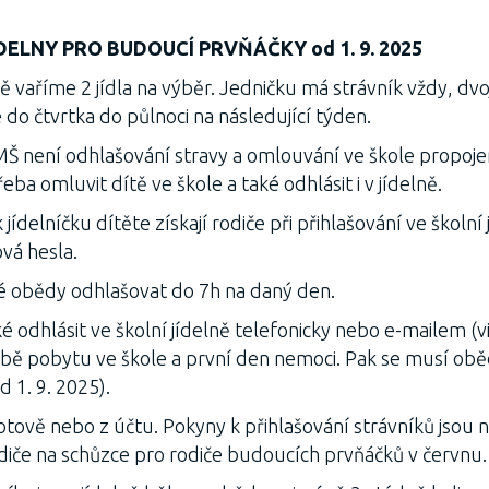
DELNY PRO BUDOUCÍ PRVŇÁČKY od 1. 9. 2025
ně vaříme 2 jídla na výběr. Jedničku má strávník vždy, dvoj
e do čtvrtka do půlnoci na následující týden.
 MŠ není odhlašování stravy a omlouvání ve škole propoje
eba omluvit dítě ve škole a také odhlásit i v jídelně.
 jídelníčku dítěte získají rodiče při přihlašování ve školní 
vá hesla.
ké obědy odhlašovat do 7h na daný den.
odhlásit ve školní jídelně telefonicky nebo e-mailem (vi
bě pobytu ve škole a první den nemoci. Pak se musí obě
d 1. 9. 2025).
hotově nebo z účtu. Pokyny k přihlašování strávníků jsou
diče na schůzce pro rodiče budoucích prvňáčků v červnu.