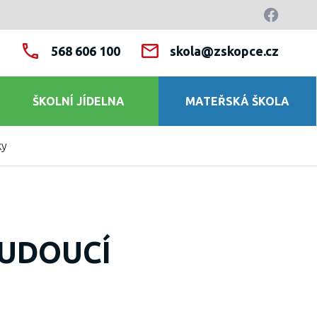
568 606 100
skola@zskopce.cz
ŠKOLNÍ JÍDELNA
MATEŘSKÁ ŠKOLA
ky
BUDOUCÍ