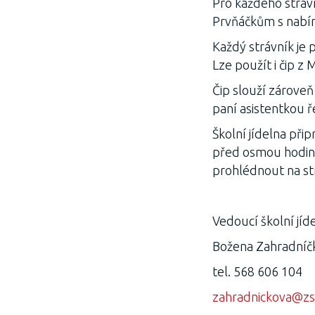
Pro každého strávn
Prvňáčkům s nabír
Každý strávník je p
Lze použít i čip z 
Čip slouží zároveň 
paní asistentkou ře
Školní jídelna přip
před osmou hodinou
prohlédnout na str
Vedoucí školní jíd
Božena Zahradníč
tel. 568 606 104
zahradnickova@zs