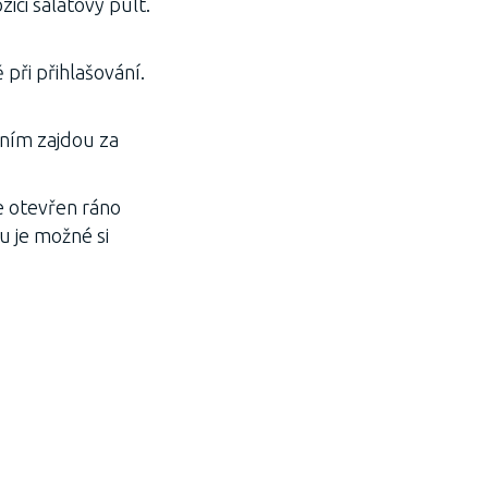
ici salátový pult.
 při přihlašování.
s ním zajdou za
je otevřen ráno
u je možné si