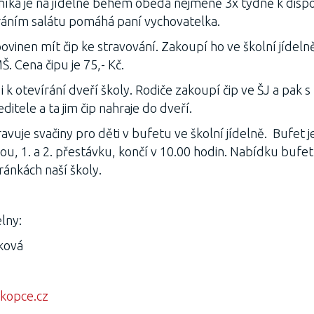
íka je na jídelně během oběda nejméně 3x týdně k dispoz
áním salátu pomáhá paní vychovatelka.
ovinen mít čip ke stravování. Zakoupí ho ve školní jídelně
MŠ. Cena čipu je 75,- Kč.
i k otevírání dveří školy. Rodiče zakoupí čip ve ŠJ a pak 
ditele a ta jim čip nahraje do dveří.
ravuje svačiny pro děti v bufetu ve školní jídelně. Bufet 
, 1. a 2. přestávku, končí v 10.00 hodin. Nabídku bufet
ánkách naší školy.
elny:
ková
kopce.cz