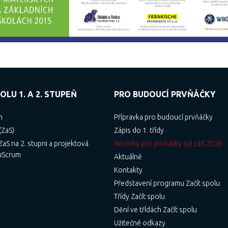
OLU 1. A 2. STUPEŇ
PRO BUDOUCÍ PRVŇÁČKY
m
Přípravka pro budoucí prvňáčky
(ZaS)
Zápis do 1. třídy
aS na 2. stupni a projektová
Novinky pro prvňáčky od září 2026
uScrum
Aktuálně
Kontakty
Představení programu Začít spolu
Třídy Začít spolu
Dění ve třídách Začít spolu
Užitečné odkazy