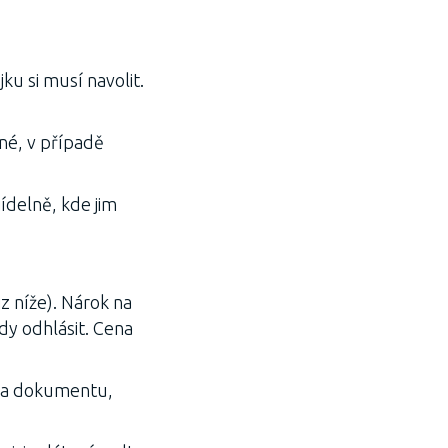
ku si musí navolit.
né, v případě
jídelně, kde jim
z níže). Nárok na
dy odhlásit. Cena
 na dokumentu,