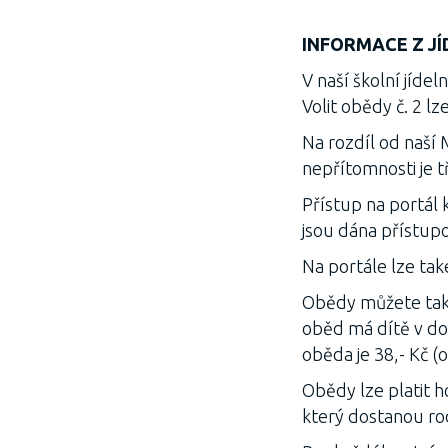
INFORMACE Z JÍ
V naší školní jídel
Volit obědy č. 2 lz
Na rozdíl od naší
nepřítomnosti je tř
Přístup na portál k
jsou dána přístupo
Na portále lze ta
Obědy můžete také 
oběd má dítě v do
oběda je 38,- Kč (o
Obědy lze platit 
který dostanou ro