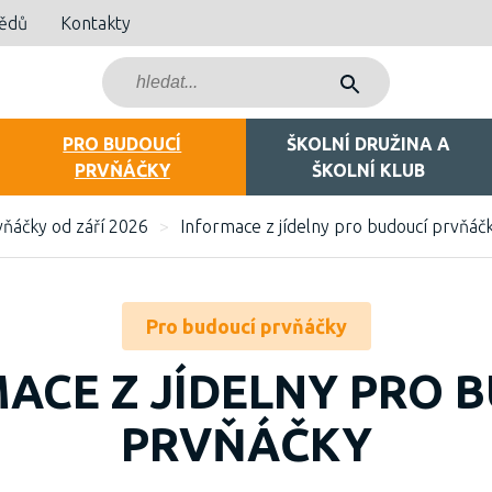
bědů
Kontakty
PRO BUDOUCÍ
ŠKOLNÍ DRUŽINA A
PRVŇÁČKY
ŠKOLNÍ KLUB
ňáčky od září 2026
>
Informace z jídelny pro budoucí prvňáč
Pro budoucí prvňáčky
ACE Z JÍDELNY PRO 
PRVŇÁČKY