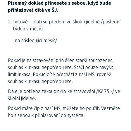
Písemný doklad přinesete s sebou, když bude
přihlašovat dítě ve ŠJ.
hotově – platí se předem ve školní jídelně /poslední
týden v měsíci
na následující měsíc/
Pokud je na stravování přihlášen starší sourozenec,
souhlas k inkasu nepotřebujete. Stačí pouze navýšit
limit inkasa. Pokud dítě přechází z naší MŠ, rovněž
souhlas k inkasu nepotřebujete.
Dále je potřeba zakoupit čip ke stravování /Kč 75,-/ ve
školní jídelně.
Pokud máte čip z naší MŠ, můžete ho použít. Vezměte
ho s sebou k přihlašování do systému.