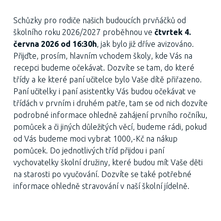
Schůzky pro rodiče našich budoucích prvňáčků od
školního roku 2026/2027 proběhnou ve
čtvrtek 4.
června 2026 od 16:30h
, jak bylo již dříve avizováno.
Přijďte, prosím, hlavním vchodem školy, kde Vás na
recepci budeme očekávat. Dozvíte se tam, do které
třídy a ke které paní učitelce bylo Vaše dítě přiřazeno.
Paní učitelky i paní asistentky Vás budou očekávat ve
třídách v prvním i druhém patře, tam se od nich dozvíte
podrobné informace ohledně zahájení prvního ročníku,
pomůcek a či jiných důležitých věcí, budeme rádi, pokud
od Vás budeme moci vybrat 1000,-Kč na nákup
pomůcek. Do jednotlivých tříd přijdou i paní
vychovatelky školní družiny, které budou mít Vaše děti
na starosti po vyučování. Dozvíte se také potřebné
informace ohledně stravování v naší školní jídelně.