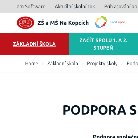
dm Software
Aktuální školní rok
Přihlašování o
ZAČÍT SPOLU 1. A 2.
ZÁKLADNÍ ŠKOLA
STUPEŇ
Home
>
Základní škola
>
Projekty školy
>
Podp
PODPORA S
Podpora společnéh