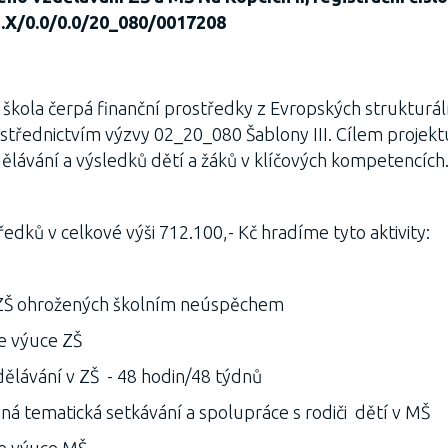
3.X/0.0/0.0/20_080/0017208
 škola čerpá finanční prostředky z Evropských strukturál
třednictvím výzvy 02_20_080 Šablony III. Cílem projektu
dělávání a výsledků dětí a žáků v klíčových kompetencích
ředků v celkové výši 712.100,- Kč hradíme tyto aktivity:
 ZŠ ohrožených školním neúspěchem
ve výuce ZŠ
zdělávání v ZŠ - 48 hodin/48 týdnů
á tematická setkávání a spolupráce s rodiči dětí v MŠ