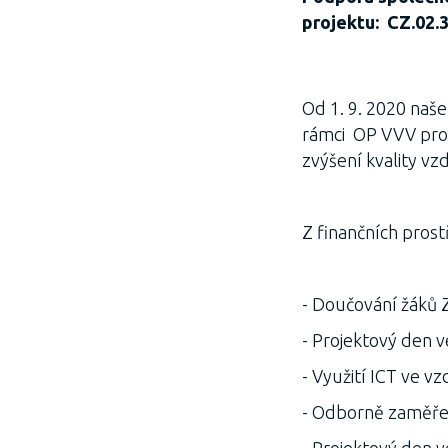
projektu:
CZ.02.
Od 1. 9. 2020 naše
rámci OP VVV pros
zvýšení kvality vz
Z finančních prost
- Doučování žáků
- Projektový den 
- Využití ICT ve v
- Odborně zaměřen