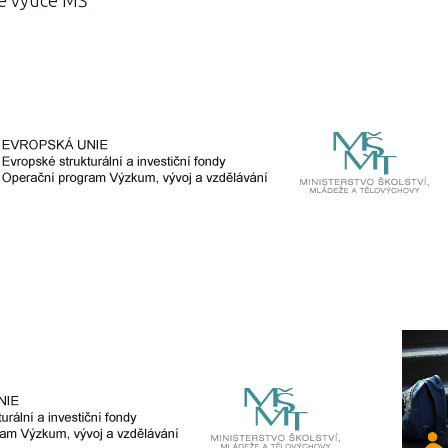
ve výuce MŠ