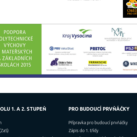
OLU 1. A 2. STUPEŇ
PRO BUDOUCÍ PRVŇÁČKY
m
Přípravka pro budoucí prvňáčky
(ZaS)
Zápis do 1. třídy