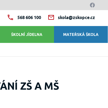
568 606 100
skola@zskopce.cz
ŠKOLNÍ JÍDELNA
MATEŘSKÁ ŠKOLA
NÍ ZŠ A MŠ