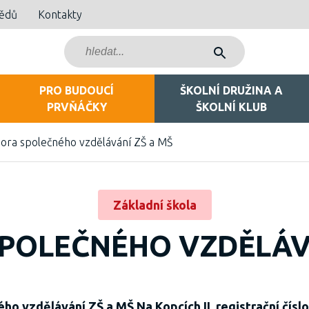
bědů
Kontakty
PRO BUDOUCÍ
ŠKOLNÍ DRUŽINA A
PRVŇÁČKY
ŠKOLNÍ KLUB
ora společného vzdělávání ZŠ a MŠ
Základní škola
POLEČNÉHO VZDĚLÁVÁ
o vzdělávání ZŠ a MŠ Na Kopcích II, registrační číslo