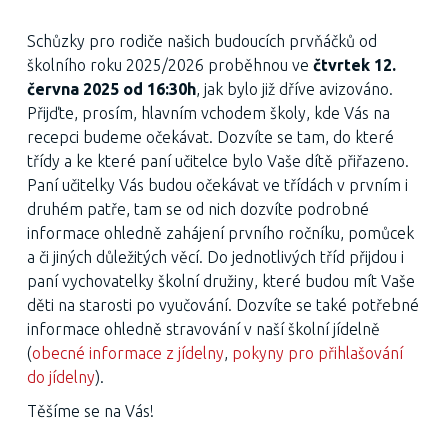
Schůzky pro rodiče našich budoucích prvňáčků od
školního roku 2025/2026 proběhnou ve
čtvrtek 12.
června 2025 od 16:30h
, jak bylo již dříve avizováno.
Přijďte, prosím, hlavním vchodem školy, kde Vás na
recepci budeme očekávat. Dozvíte se tam, do které
třídy a ke které paní učitelce bylo Vaše dítě přiřazeno.
Paní učitelky Vás budou očekávat ve třídách v prvním i
druhém patře, tam se od nich dozvíte podrobné
informace ohledně zahájení prvního ročníku, pomůcek
a či jiných důležitých věcí. Do jednotlivých tříd přijdou i
paní vychovatelky školní družiny, které budou mít Vaše
děti na starosti po vyučování. Dozvíte se také potřebné
informace ohledně stravování v naší školní jídelně
(
obecné informace z jídelny
,
pokyny pro přihlašování
do jídelny
).
Těšíme se na Vás!